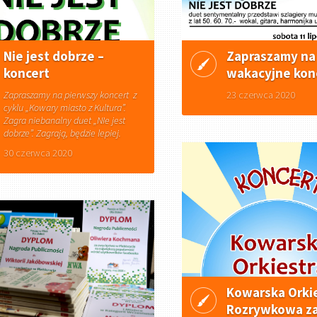
Nie jest dobrze –
Zapraszamy na
koncert
wakacyjne kon
Zapraszamy na pierwszy koncert z
23 czerwca 2020
cyklu „Kowary miasto z Kultura”.
Zagra niebanalny duet „NIe jest
dobrze”. Zagrają, będzie lepiej.
30 czerwca 2020
Kowarska Orki
Rozrywkowa za