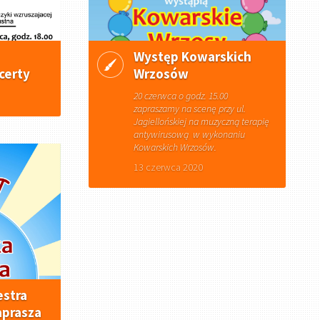
Występ Kowarskich
certy
Wrzosów
20 czerwca o godz. 15.00
zapraszamy na scenę przy ul.
Jagiellońskiej na muzyczną terapię
antywirusową w wykonaniu
Kowarskich Wrzosów.
13 czerwca 2020
estra
prasza