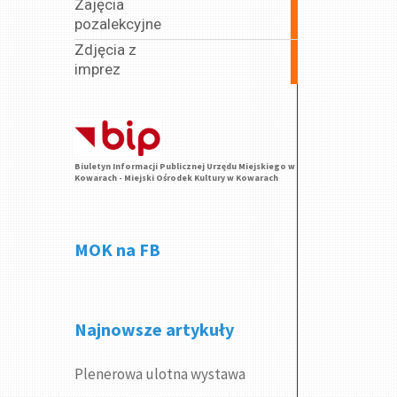
Zajęcia
62
pozalekcyjne
articles
Zdjęcia z
5
imprez
articles
Biuletyn Informacji Publicznej Urzędu Miejskiego w
Kowarach - Miejski Ośrodek Kultury w Kowarach
MOK na FB
Najnowsze artykuły
Plenerowa ulotna wystawa