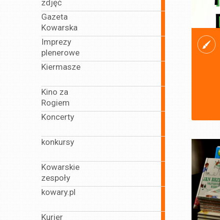
zdjęć
articles
Gazeta
33
Kowarska
articles
Imprezy
133
plenerowe
articles
Kiermasze
15
articles
Kino za
90
Rogiem
articles
Koncerty
179
articles
konkursy
26
articles
Kowarskie
106
zespoły
articles
kowary.pl
492
articles
Kurier
4