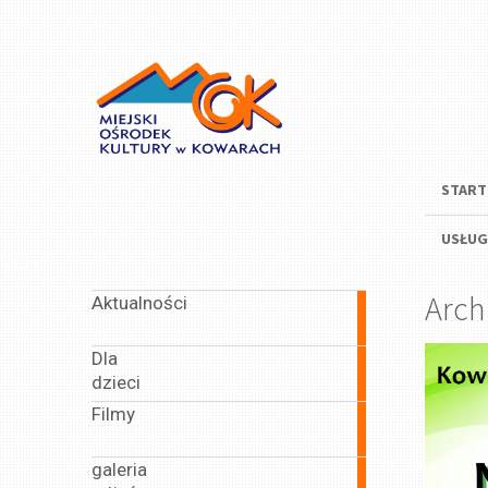
START
USŁUG
Menu
Arch
Aktualności
635
articles
Dla
164
dzieci
articles
Filmy
43
articles
galeria
14