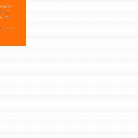
rkiestry
my na
i”. KOR
a o [...]