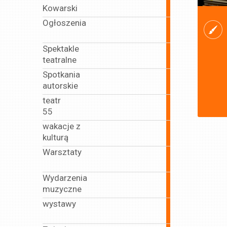
Kowarski
articles
Ogłoszenia
41
articles
Spektakle
82
teatralne
articles
Spotkania
15
autorskie
articles
teatr
15
55
articles
wakacje z
22
kulturą
articles
Warsztaty
69
articles
Wydarzenia
222
muzyczne
articles
wystawy
71
articles