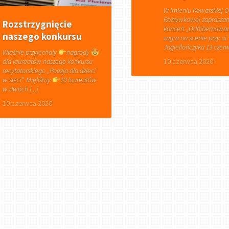
W imieniu Kowarskiej O
Rozrywkowej zaprasza
Rozstrzygnięcie
koncert „Odhibernowan
naszego konkursu
zagra na scenie przy ul.
Jagiellończyka 13 czerwc
Właśnie przyjechały
nagrody
dla laureatów naszego konkursu
10 czerwca 2020
recytatorskiego „Poezja dla dzieci
w sieci”. Mięliśmy
10 laureatów
w dwóch [...]
10 czerwca 2020