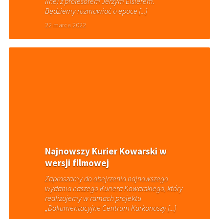
line) z profesorem Jerzym Eislerem.
Będziemy rozmawiać o epoce [...]
22 marca 2022
Najnowszy Kurier Kowarski w
wersji filmowej
Zapraszamy do obejrzenia najnowszego
wydania naszego Kuriera Kowarskiego, który
realizujemy w ramach projektu
„Dokumentacyjne Centrum Karkonoszy [...]