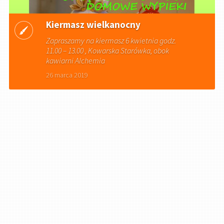
Kiermasz wielkanocny
Zapraszamy na kiermasz 6 kwietnia godz.
11.00 – 13.00 , Kowarska Starówka, obok
kawiarni Alchemia
26 marca 2019