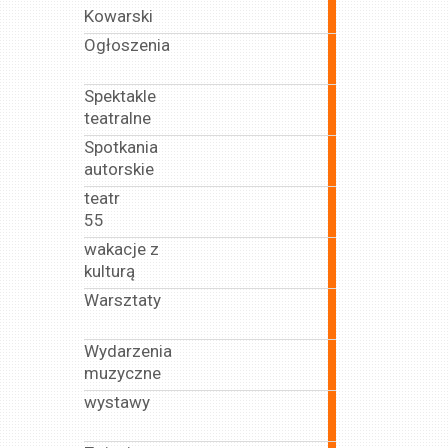
Kowarski
articles
Ogłoszenia
41
articles
Spektakle
82
teatralne
articles
Spotkania
15
autorskie
articles
teatr
15
55
articles
wakacje z
22
kulturą
articles
Warsztaty
69
articles
Wydarzenia
222
muzyczne
articles
wystawy
71
articles