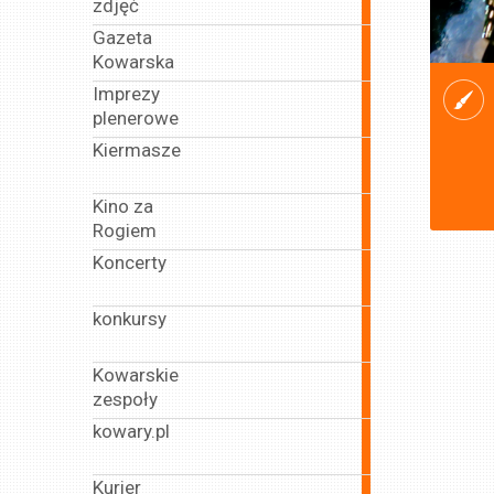
zdjęć
articles
Gazeta
33
Kowarska
articles
Imprezy
133
plenerowe
articles
Kiermasze
15
articles
Kino za
90
Rogiem
articles
Koncerty
179
articles
konkursy
26
articles
Kowarskie
106
zespoły
articles
kowary.pl
492
articles
Kurier
4