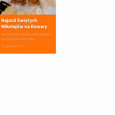
Najazd Świętych
Mikołajów na Kowary
Fotorelacja z imprezy, która odbyła
się 22 grudnia 2019 roku.
22 grudnia 2019