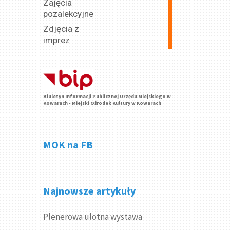
Zajęcia
62
pozalekcyjne
articles
Zdjęcia z
5
imprez
articles
Biuletyn Informacji Publicznej Urzędu Miejskiego w
Kowarach - Miejski Ośrodek Kultury w Kowarach
MOK na FB
Najnowsze artykuły
Plenerowa ulotna wystawa