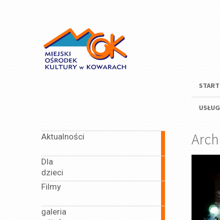
START
USŁUG
Menu
Arch
Aktualności
635
articles
Dla
164
dzieci
articles
Filmy
43
articles
galeria
14