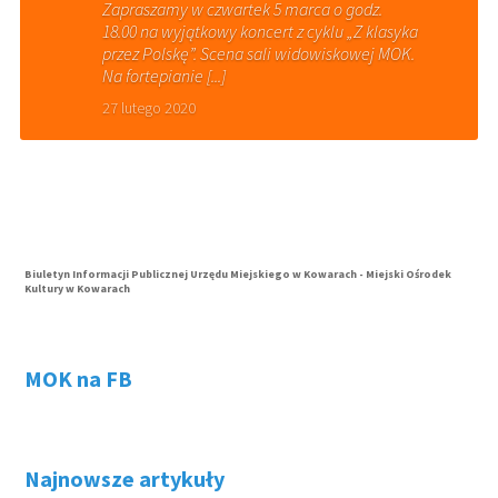
Zapraszamy w czwartek 5 marca o godz.
18.00 na wyjątkowy koncert z cyklu „Z klasyka
przez Polskę”. Scena sali widowiskowej MOK.
Na fortepianie [...]
27 lutego 2020
Biuletyn Informacji Publicznej Urzędu Miejskiego w Kowarach - Miejski Ośrodek
Kultury w Kowarach
MOK na FB
Najnowsze artykuły