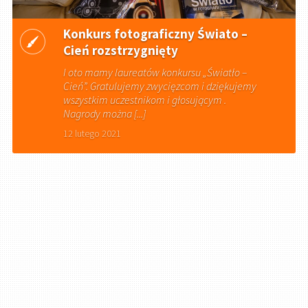
Konkurs fotograficzny Świato –
Cień rozstrzygnięty
I oto mamy laureatów konkursu „Światło –
Cień”. Gratulujemy zwycięzcom i dziękujemy
wszystkim uczestnikom i głosującym .
Nagrody można [...]
12 lutego 2021