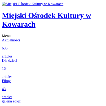
Miejski Ośrodek Kultury w
Kowarach
Menu
Aktualności
635
articles
Dla dzieci
164
articles
Filmy
43
articles
galeria zdjęć