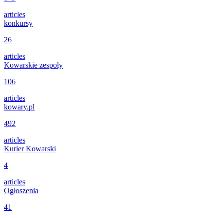
articles
konkursy
26
articles
Kowarskie zespoły
106
articles
kowary.pl
492
articles
Kurier Kowarski
4
articles
Ogłoszenia
41