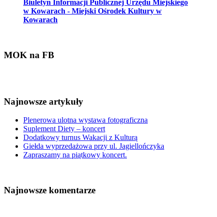
Biuletyn Informacji Publicznej Urzędu Miejskiego
w Kowarach - Miejski Ośrodek Kultury w
Kowarach
MOK na FB
Najnowsze artykuły
Plenerowa ulotna wystawa fotograficzna
Suplement Diety – koncert
Dodatkowy turnus Wakacji z Kulturą
Giełda wyprzedażowa przy ul. Jagiellończyka
Zapraszamy na piątkowy koncert.
Najnowsze komentarze