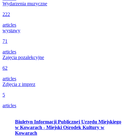
Wydarzenia muzyczne
222
articles
wystawy
71
articles
Zajęcia pozalekcyjne
62
articles
Zdjęcia z imprez
5
articles
Biuletyn Informacji Publicznej Urzędu Miejskiego
w Kowarach - Miejski Ośrodek Kultury w
Kowarach