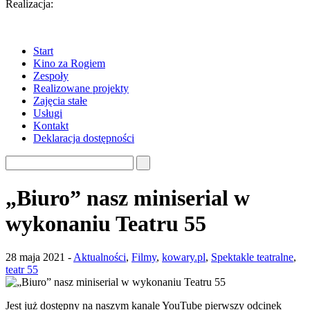
Realizacja:
Massa Websites
Start
Kino za Rogiem
Zespoły
Realizowane projekty
Zajęcia stałe
Usługi
Kontakt
Deklaracja dostępności
„Biuro” nasz miniserial w
wykonaniu Teatru 55
28 maja 2021 -
Aktualności
,
Filmy
,
kowary.pl
,
Spektakle teatralne
,
teatr 55
Jest już dostępny na naszym kanale YouTube pierwszy odcinek