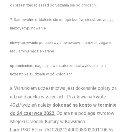
g) przestrzegać zasad poruszania się po drogach.
7. Samowolne oddalenie się od opiekunów, niesubordynacja,
niezdyscyplinowanie,
niewykonywanie poleceń wychowawców, nieprzestrzeganie
regulaminu będzie karane
upomnieniem, naganą, a w ostateczności wykluczeniem
uczestnika z udziału w półkoloniach.
Warunkiem uczestnictwa jest dokonanie opłaty za
8.
udział dziecka w zajęciach. Przelewu na kwotę
40zł/tydzień należy
dokonać na konto w terminie
do 24 czerwca 2022.
Opłata nie podlega zwrotowi.
Miejski Ośrodek Kultury w Kowarach
bank PKO BP, nr 75102021240000830200110676