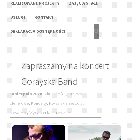
REALIZOWANE PROJEKTY
ZAJĘCIA STAŁE
USŁUGI
KONTAKT
DEKLARACJA DOSTĘPNOŚCI
Zapraszamy na koncert
Gorayska Band
14 sierpnia 2024 -
Aktualności
,
Imprezy
plenerowe
,
Koncerty
,
Kowarskie zespoły
,
kowary.pl
,
Wydarzenia muzyczne