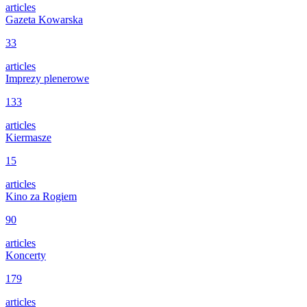
articles
Gazeta Kowarska
33
articles
Imprezy plenerowe
133
articles
Kiermasze
15
articles
Kino za Rogiem
90
articles
Koncerty
179
articles