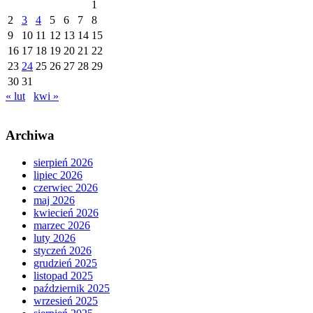
1
2
3
4
5
6
7
8
9
10
11
12
13
14
15
16
17
18
19
20
21
22
23
24
25
26
27
28
29
30
31
« lut
kwi »
Archiwa
sierpień 2026
lipiec 2026
czerwiec 2026
maj 2026
kwiecień 2026
marzec 2026
luty 2026
styczeń 2026
grudzień 2025
listopad 2025
październik 2025
wrzesień 2025