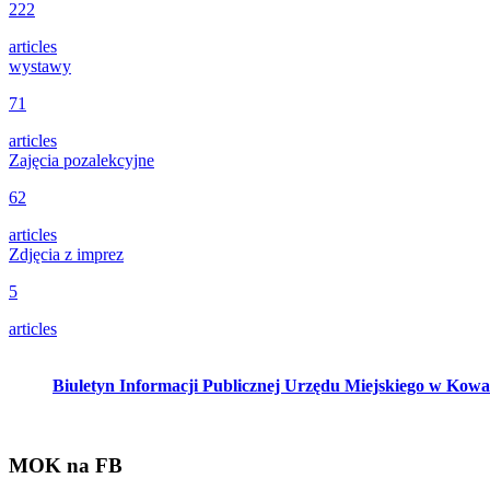
222
articles
wystawy
71
articles
Zajęcia pozalekcyjne
62
articles
Zdjęcia z imprez
5
articles
Biuletyn Informacji Publicznej Urzędu Miejskiego w Kow
MOK na FB