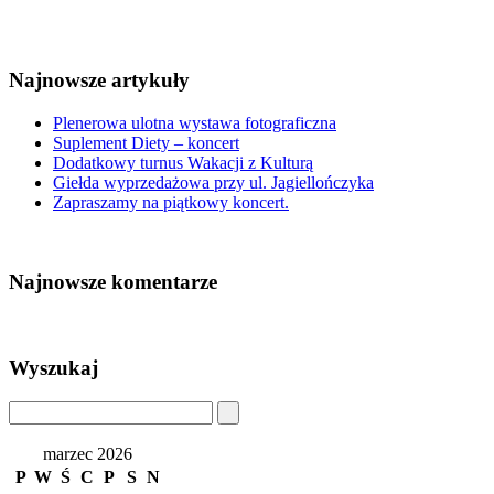
Najnowsze artykuły
Plenerowa ulotna wystawa fotograficzna
Suplement Diety – koncert
Dodatkowy turnus Wakacji z Kulturą
Giełda wyprzedażowa przy ul. Jagiellończyka
Zapraszamy na piątkowy koncert.
Najnowsze komentarze
Wyszukaj
marzec 2026
P
W
Ś
C
P
S
N