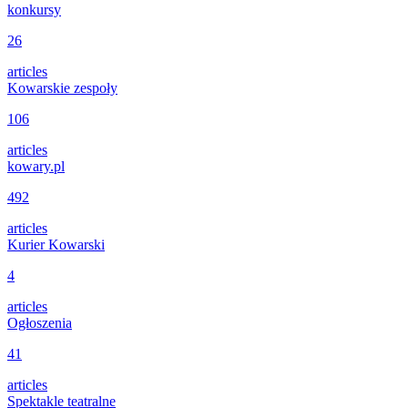
konkursy
26
articles
Kowarskie zespoły
106
articles
kowary.pl
492
articles
Kurier Kowarski
4
articles
Ogłoszenia
41
articles
Spektakle teatralne