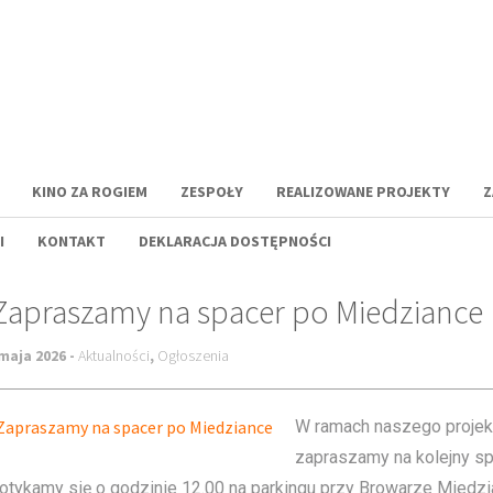
KINO ZA ROGIEM
ZESPOŁY
REALIZOWANE PROJEKTY
Z
I
KONTAKT
DEKLARACJA DOSTĘPNOŚCI
Zapraszamy na spacer po Miedziance
maja 2026 -
Aktualności
,
Ogłoszenia
W ramach naszego projek
zapraszamy na kolejny s
otykamy się o godzinie 12.00 na parkingu przy Browarze Miedzi