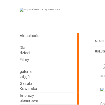
Menu
Aktualności
635
START
articles
Dla
164
USŁUG
dzieci
articles
Filmy
43
articles
galeria
14
23 
zdjęć
articles
Gazeta
33
Kowarska
articles
Imprezy
133
plenerowe
articles
Sp