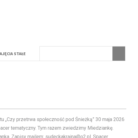
AJĘCIA STAŁE
tu „Czy przetrwa społeczność pod Śnieżką” 30 maja 2026
pacer tematyczny. Tym razem zwiedzimy Miedziankę.
anka. Zapisy mailem: sudeckakraina@o2.pl. Spacer