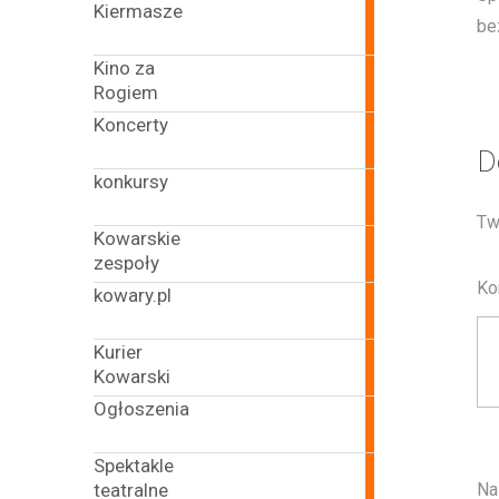
Kiermasze
15
be
articles
Kino za
90
Rogiem
articles
Koncerty
179
D
articles
konkursy
26
articles
Tw
Kowarskie
106
zespoły
articles
Ko
kowary.pl
492
articles
Kurier
4
Kowarski
articles
Ogłoszenia
41
articles
Spektakle
82
teatralne
N
articles