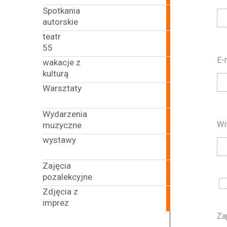
Spotkania
15
autorskie
articles
teatr
15
55
articles
E-
wakacje z
22
kulturą
articles
Warsztaty
69
articles
Wydarzenia
222
Wi
muzyczne
articles
wystawy
71
articles
Zajęcia
62
pozalekcyjne
articles
Zdjęcia z
5
imprez
articles
Za